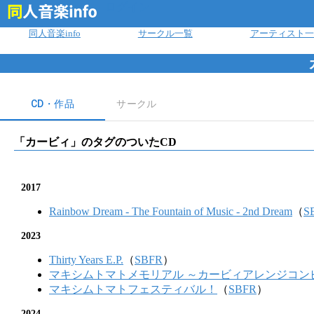
ログイン
同人音楽info
サークル一覧
アーティスト一
CD・作品
サークル
「
カービィ
」のタグのついたCD
2017
Rainbow Dream - The Fountain of Music - 2nd Dream
（
S
2023
Thirty Years E.P.
（
SBFR
）
マキシムトマトメモリアル ～カービィアレンジコン
マキシムトマトフェスティバル！
（
SBFR
）
2024