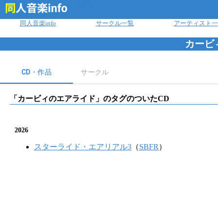
ログイン
同人音楽info
サークル一覧
アーティスト一
カービ
CD・作品
サークル
「
カービィのエアライド
」のタグのついたCD
2026
スターライド・エアリアル3
（
SBFR
）