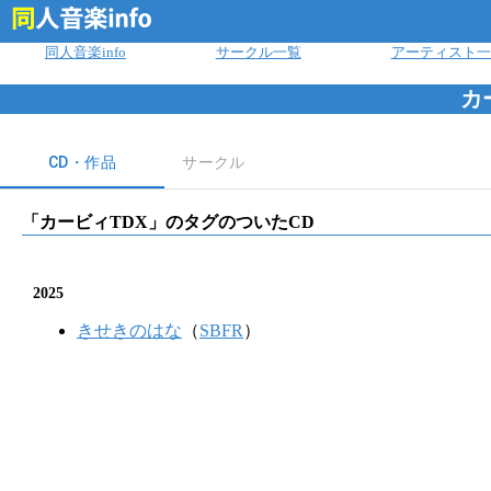
ログイン
同人音楽info
サークル一覧
アーティスト一
カ
CD・作品
サークル
「
カービィTDX
」のタグのついたCD
2025
きせきのはな
（
SBFR
）