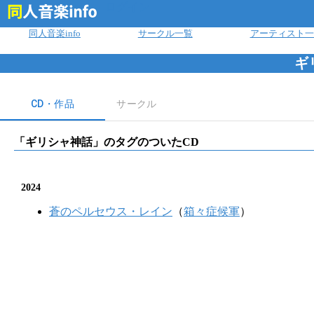
ログイン
同人音楽info
サークル一覧
アーティスト一
ギ
CD・作品
サークル
「
ギリシャ神話
」のタグのついたCD
2024
蒼のペルセウス・レイン
（
箱々症候軍
）