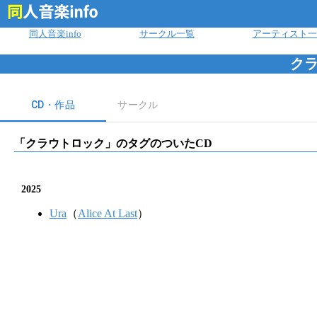
ログイン
同人音楽info
サークル一覧
アーティスト一
ク
CD・作品
サークル
「
クラウトロック
」のタグのついたCD
2025
Ura
（
Alice At Last
）