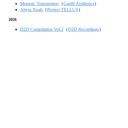
Memoir: Transporters
（
GartH Aesthetics
）
Abyss Noah
（
Project TELLUS
）
2026
D2D Compilation Vol.2
（
D2D Recordings
）