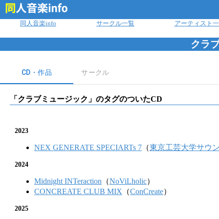
ログイン
同人音楽info
サークル一覧
アーティスト一
クラ
CD・作品
サークル
「
クラブミュージック
」のタグのついたCD
2023
NEX GENERATE SPECIARTs 7
（
東京工芸大学サウ
2024
Midnight INTeraction
（
NoViLholic
）
CONCREATE CLUB MIX
（
ConCreate
）
2025