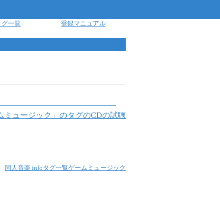
タグ一覧
登録マニュアル
ムミュージック
」のタグのCDの試聴
同人音楽 info
タグ一覧
ゲームミュージック