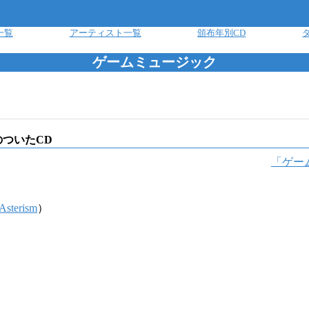
一覧
アーティスト一覧
頒布年別CD
ゲームミュージック
ついたCD
「
ゲー
Asterism
）