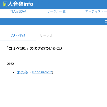
ログイン
同人音楽info
サークル一覧
アーティスト一
CD・作品
サークル
「
コミケ101
」のタグのついたCD
2022
狼の冬
（
NanosizeMir
）