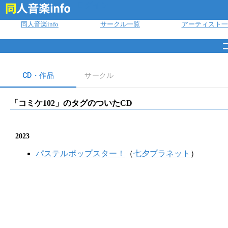
ログイン
同人音楽info
サークル一覧
アーティスト一
CD・作品
サークル
「
コミケ102
」のタグのついたCD
2023
パステルポップスター！
（
七夕プラネット
）