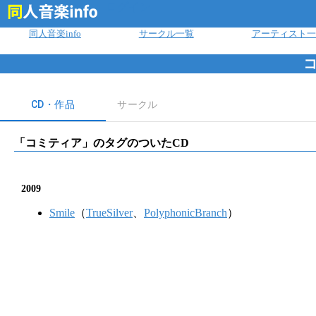
ログイン
同人音楽info
サークル一覧
アーティスト一
CD・作品
サークル
「
コミティア
」のタグのついたCD
2009
Smile
（
TrueSilver
、
PolyphonicBranch
）