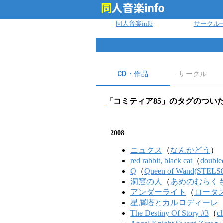
ログイン
同人音楽info
サークル
CD・作品
サークル
「
コミティア85
」のタグのついた
2008
ニュクス
（
なんかどう
）
red rabbit, black cat
（
double
Q
（
Queen of Wand(STELS
洞窟の人
（
あめのむらく
アンダーライト
（
ロータ
星屑塔とカルロディーレ
The Destiny Of Story #3
（
c