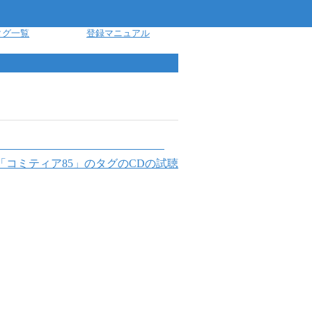
タグ一覧
登録マニュアル
「
コミティア85
」のタグのCDの試聴