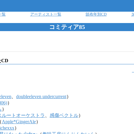
一覧
アーティスト一覧
頒布年別CD
コミティア85
CD
eleven
、
doubleeleven undercurrent
）
806)
）
も
）
スルートオーケストラ
、
感傷ベクトル
）
（
Apple*GingerAle
）
lichexxx
）