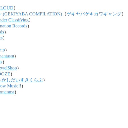
KLOUD
）
KIYABA COMPILATION)
（
ゲキヤバゲキカワギャング
）
der Classifying
）
ation Records
）
rds
）
ks
）
nip
）
hantasm
）
ds
）
JewelShop
）
DOZE
）
ふかしだいすきくらぶ
）
row Music!!
）
komanma
）