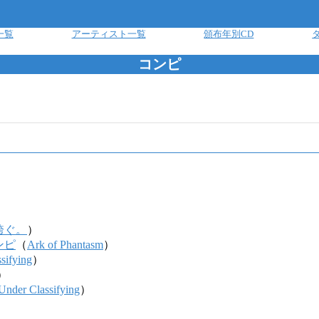
一覧
アーティスト一覧
頒布年別CD
コンピ
）
跨ぐ。
）
ンピ
（
Ark of Phantasm
）
sifying
）
）
Under Classifying
）