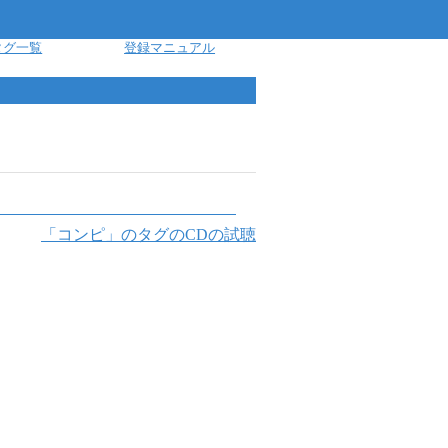
タグ一覧
登録マニュアル
「
コンピ
」のタグのCDの試聴