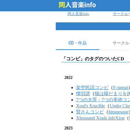
ログイン
同人音楽info
サークル
CD・作品
サークル
「
コンピ
」のタグのついたCD
2022
架空民謡コンピ
（
F-signal
懐旧譜
（
猫は陽だまりを
7つの大罪・7つの美徳コ
Xoul's Xrucible
（
Under Clas
賢さんコンピ
（
hirunesque
Xhousand Xouls infeXion
（
2023