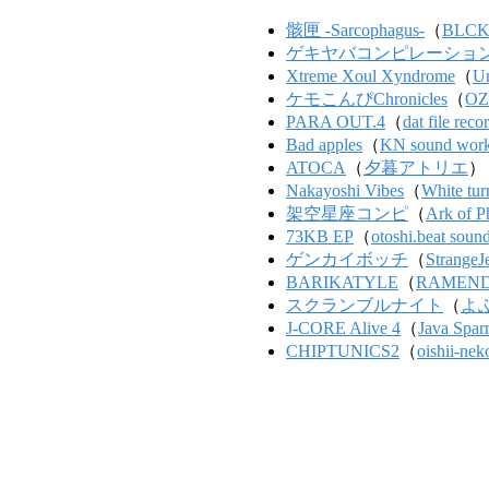
骸匣 -Sarcophagus-
（
BLC
ゲキヤバコンピレーション (GE
Xtreme Xoul Xyndrome
（
Un
ケモこんぴChronicles
（
OZn
PARA OUT.4
（
dat file reco
Bad apples
（
KN sound wor
ATOCA
（
夕暮アトリエ
）
Nakayoshi Vibes
（
White tur
架空星座コンピ
（
Ark of P
73KB EP
（
otoshi.beat soun
ゲンカイボッチ
（
Strange
BARIKATYLE
（
RAMEN
スクランブルナイト
（
よ
J-CORE Alive 4
（
Java Spar
CHIPTUNICS2
（
oishii-ne