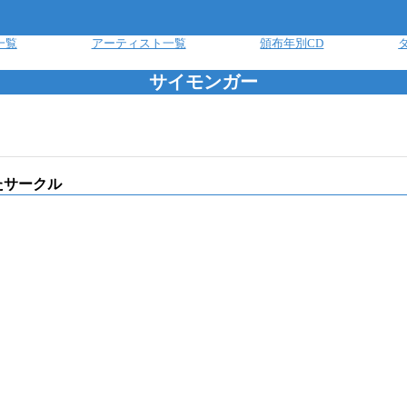
一覧
アーティスト一覧
頒布年別CD
サイモンガー
たサークル