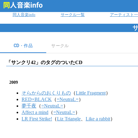
ログイン
同人音楽info
サークル一覧
アーティスト一
サ
CD・作品
サークル
「
サンクリ42
」のタグのついたCD
2009
そらからのおくりもの
（
Little Fragment
）
RED×BLACK
（
=NeutraL=
）
夢千夜
（
=NeutraL=
）
Affect a mind
（
=NeutraL=
）
LR First Strike!
（
Liz Triangle
、
Like a rabbit
）