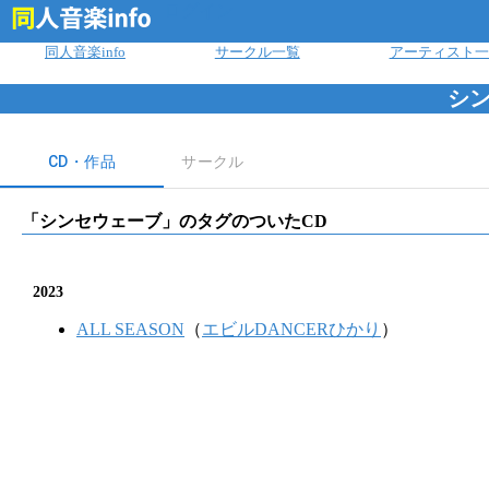
ログイン
同人音楽info
サークル一覧
アーティスト一
シ
CD・作品
サークル
「
シンセウェーブ
」のタグのついたCD
2023
ALL SEASON
（
エビルDANCERひかり
）