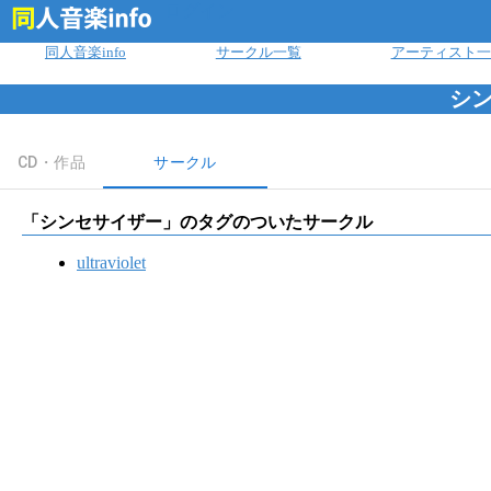
ログイン
同人音楽info
サークル一覧
アーティスト一
シ
CD・作品
サークル
「
シンセサイザー
」のタグのついたサークル
ultraviolet