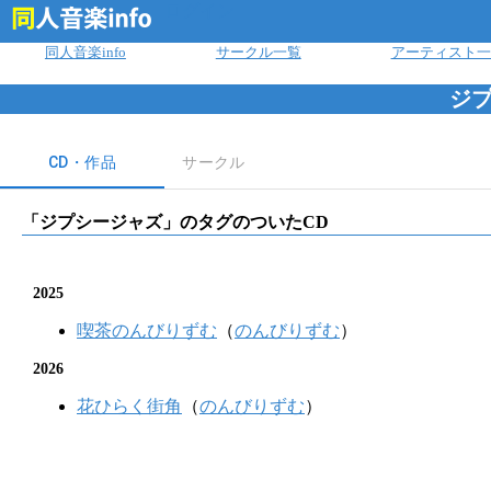
ログイン
同人音楽info
サークル一覧
アーティスト一
ジ
CD・作品
サークル
「
ジプシージャズ
」のタグのついたCD
2025
喫茶のんびりずむ
（
のんびりずむ
）
2026
花ひらく街角
（
のんびりずむ
）