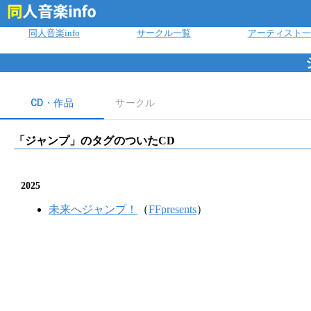
ログイン
同人音楽info
サークル一覧
アーティスト一
CD・作品
サークル
「
ジャンプ
」のタグのついたCD
2025
未来へジャンプ！
（
FFpresents
）