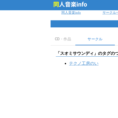
ログイン
同人音楽info
サークル
CD・作品
サークル
「
スオミサウンディ
」のタグの
テクノ工房のい