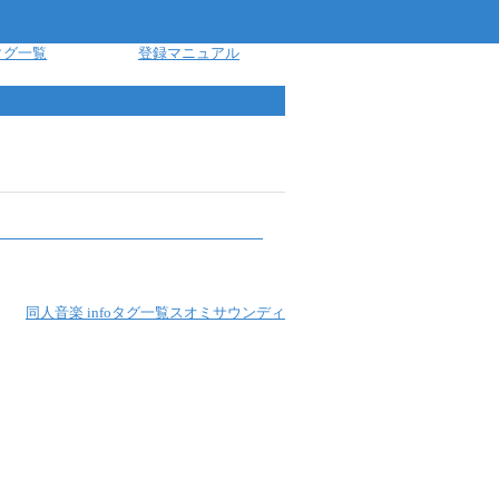
タグ一覧
登録マニュアル
同人音楽 info
タグ一覧
スオミサウンディ