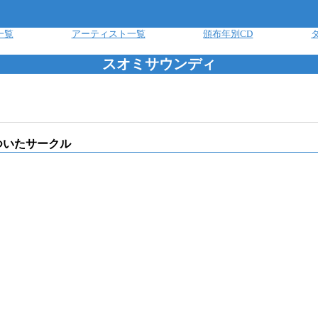
一覧
アーティスト一覧
頒布年別CD
スオミサウンディ
ついたサークル