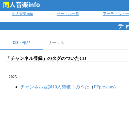
ログイン
同人音楽info
サークル一覧
アーティスト一
チ
CD・作品
サークル
「
チャンネル登録
」のタグのついたCD
2025
チャンネル登録10人突破！のうた
（
FFpresents
）