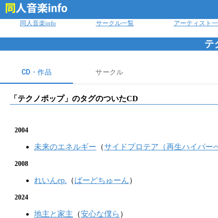
ログイン
同人音楽info
サークル一覧
アーティスト一
テ
CD・作品
サークル
「
テクノポップ
」のタグのついたCD
2004
未来のエネルギー
（
サイドプロテア（再生ハイパー
2008
れいんep.
（
ばーどちゅーん
）
2024
地主と家主
（
安心な僕ら
）