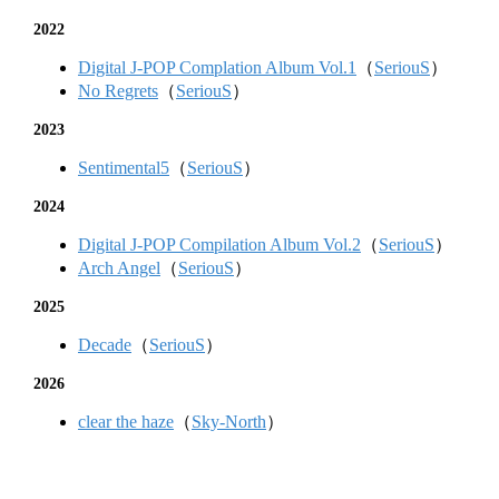
2022
Digital J-POP Complation Album Vol.1
（
SeriouS
）
No Regrets
（
SeriouS
）
2023
Sentimental5
（
SeriouS
）
2024
Digital J-POP Compilation Album Vol.2
（
SeriouS
）
Arch Angel
（
SeriouS
）
2025
Decade
（
SeriouS
）
2026
clear the haze
（
Sky-North
）