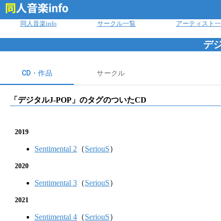
ログイン
同人音楽info
サークル一覧
アーティスト一
デジ
CD・作品
サークル
「
デジタルJ-POP
」のタグのついたCD
2019
Sentimental 2
（
SeriouS
）
2020
Sentimental 3
（
SeriouS
）
2021
Sentimental 4
（
SeriouS
）