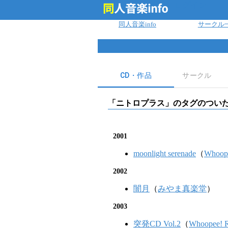
ログイン
同人音楽info
サークル
CD・作品
サークル
「
ニトロプラス
」のタグのついた
2001
moonlight serenade
（
Whoope
2002
闇月
（
みやま真楽堂
）
2003
突発CD Vol.2
（
Whoopee! R