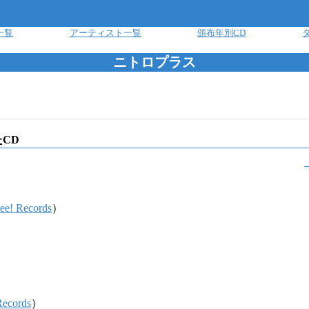
一覧
アーティスト一覧
頒布年別CD
ニトロプラス
CD
e! Records
）
ecords
）