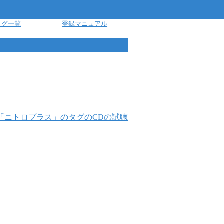
タグ一覧
登録マニュアル
「
ニトロプラス
」のタグのCDの試聴