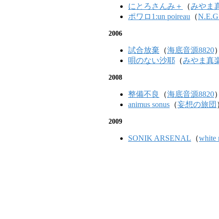
にとろさんみ＋
（
みやま
ポワロ1:un poireau
（
N.E.G.
2006
試合放棄
（
海底音源8820
唄のない沙耶
（
みやま真
2008
整備不良
（
海底音源8820
animus sonus
（
妄想の旅団
2009
SONIK ARSENAL
（
white 