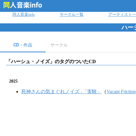
ログイン
同人音楽info
サークル一覧
アーティスト一
ハー
CD・作品
サークル
「
ハーシュ・ノイズ
」のタグのついたCD
2025
死神さんの気まぐれノイズ -「実験」
（
Vacant Friction