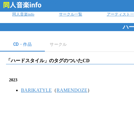
ログイン
同人音楽info
サークル一覧
アーティスト一
ハ
CD・作品
サークル
「
ハードスタイル
」のタグのついたCD
2023
BARIKATYLE
（
RAMENDOZE
）