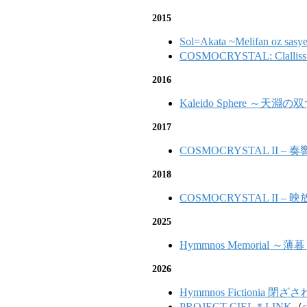
2015
Sol=Akata ~Melifan oz sasy
COSMOCRYSTAL: Clalliss 
2016
Kaleido Sphere ～天淵
2017
COSMOCRYSTAL II – 
2018
COSMOCRYSTAL II – 
2025
Hymmnos Memorial ～薄暮～
2026
Hymmnos Fictionia
PROJECT CIEL＊LINK
（
s