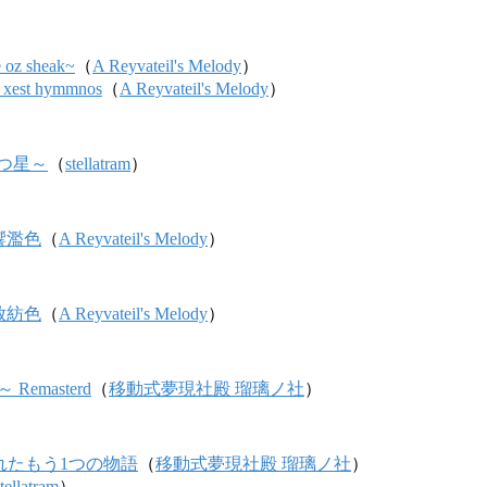
e oz sheak~
（
A Reyvateil's Melody
）
xest hymmnos
（
A Reyvateil's Melody
）
の双つ星～
（
stellatram
）
奏響濫色
（
A Reyvateil's Melody
）
映放紡色
（
A Reyvateil's Melody
）
 Remasterd
（
移動式夢現社殿 瑠璃ノ社
）
 閉ざされたもう1つの物語
（
移動式夢現社殿 瑠璃ノ社
）
tellatram
）