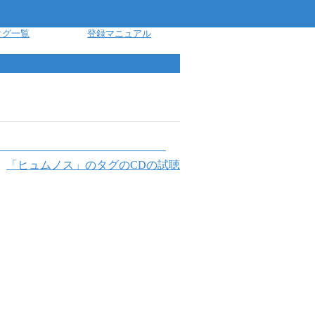
タグ一覧
登録マニュアル
「
ヒュムノス
」のタグのCDの試聴