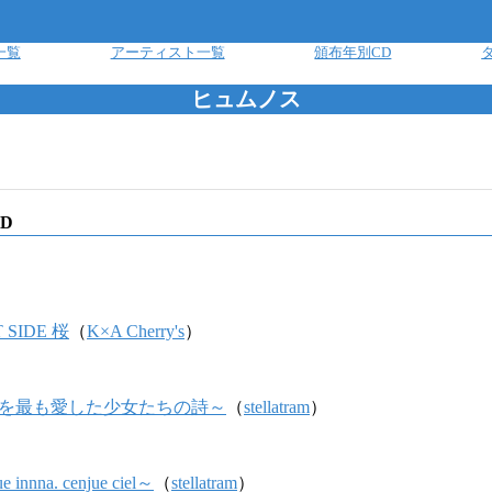
一覧
アーティスト一覧
頒布年別CD
ヒュムノス
D
 SIDE 桜
（
K×A Cherry's
）
e ～世界を最も愛した少女たちの詩～
（
stellatram
）
innna. cenjue ciel～
（
stellatram
）