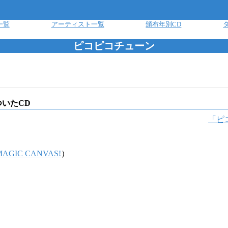
一覧
アーティスト一覧
頒布年別CD
ピコピコチューン
いたCD
「
ピ
MAGIC CANVAS!
）