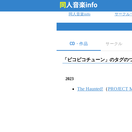
ログイン
同人音楽info
サークル
CD・作品
サークル
「
ピコピコチューン
」のタグのつ
2023
The Haunted!
（
PROJECT 