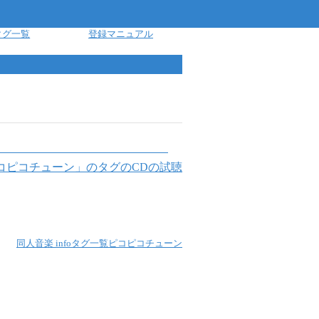
タグ一覧
登録マニュアル
コピコチューン
」のタグのCDの試聴
同人音楽 info
タグ一覧
ピコピコチューン