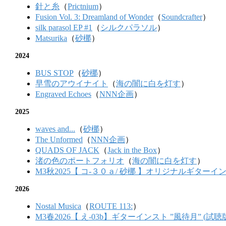
針と糸
（
Prictnium
）
Fusion Vol. 3: Dreamland of Wonder
（
Soundcrafter
）
silk parasol EP #1
（
シルクパラソル
）
Matsurika
（
砂梛
）
2024
BUS STOP
（
砂梛
）
早雪のアウイナイト
（
海の闇に白を灯す
）
Engraved Echoes
（
NNN企画
）
2025
waves and...
（
砂梛
）
The Unformed
（
NNN企画
）
QUADS OF JACK
（
Jack in the Box
）
渚の色のポートフォリオ
（
海の闇に白を灯す
）
M3秋2025【 コ-３０ａ/ 砂梛 】オリジナルギター
2026
Nostal Musica
（
ROUTE 113:
）
M3春2026【 え-03b】ギターインスト ”風待月” (試聴版