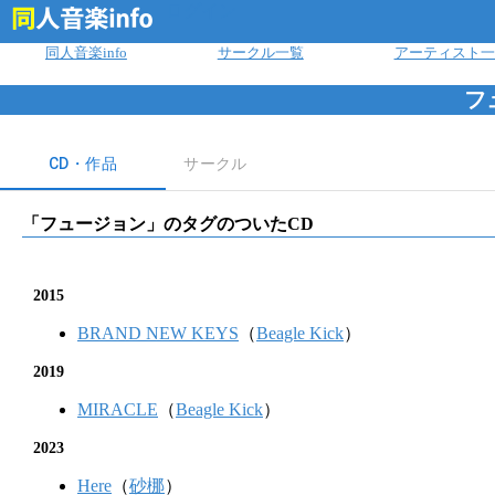
ログイン
同人音楽info
サークル一覧
アーティスト一
フ
CD・作品
サークル
「
フュージョン
」のタグのついたCD
2015
BRAND NEW KEYS
（
Beagle Kick
）
2019
MIRACLE
（
Beagle Kick
）
2023
Here
（
砂梛
）