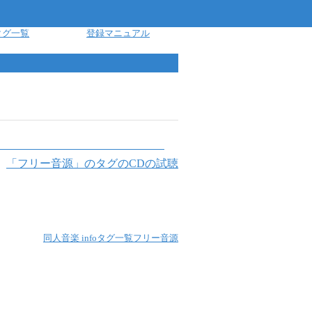
タグ一覧
登録マニュアル
「
フリー音源
」のタグのCDの試聴
同人音楽 info
タグ一覧
フリー音源