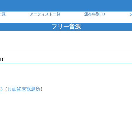
一覧
アーティスト一覧
頒布年別CD
フリー音源
D
.3
（
月面終末観測所
）