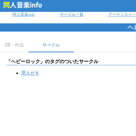
ログイン
同人音楽info
サークル一覧
アーティスト一
ヘ
CD・作品
サークル
「
ヘビーロック
」のタグのついたサークル
悪Aガキ