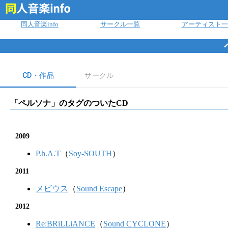
ログイン
同人音楽info
サークル一覧
アーティスト一
CD・作品
サークル
「
ペルソナ
」のタグのついたCD
2009
P.h.A.T
（
Soy-SOUTH
）
2011
メビウス
（
Sound Escape
）
2012
Re:BRiLLiANCE
（
Sound CYCLONE
）