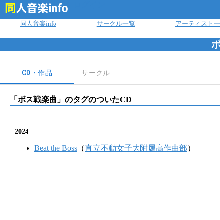
ログイン
同人音楽info
サークル一覧
アーティスト一
CD・作品
サークル
「
ボス戦楽曲
」のタグのついたCD
2024
Beat the Boss
（
直立不動女子大附属高作曲部
）