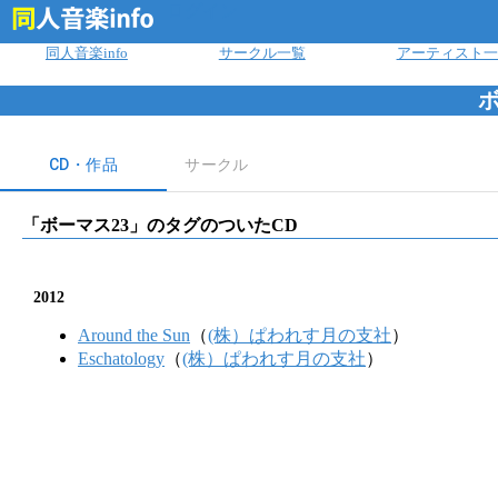
ログイン
同人音楽info
サークル一覧
アーティスト一
ボ
CD・作品
サークル
「
ボーマス23
」のタグのついたCD
2012
Around the Sun
（
(株）ぱわれす月の支社
）
Eschatology
（
(株）ぱわれす月の支社
）