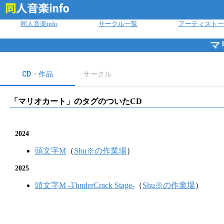
ログイン
同人音楽info
サークル一覧
アーティスト一
マ
CD・作品
サークル
「
マリオカート
」のタグのついたCD
2024
頭文字M
（
Shu※の作業場
）
2025
頭文字M -ThnderCrack Stage-
（
Shu※の作業場
）