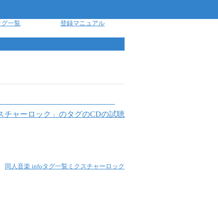
タグ一覧
登録マニュアル
スチャーロック
」のタグのCDの試聴
同人音楽 info
タグ一覧
ミクスチャーロック