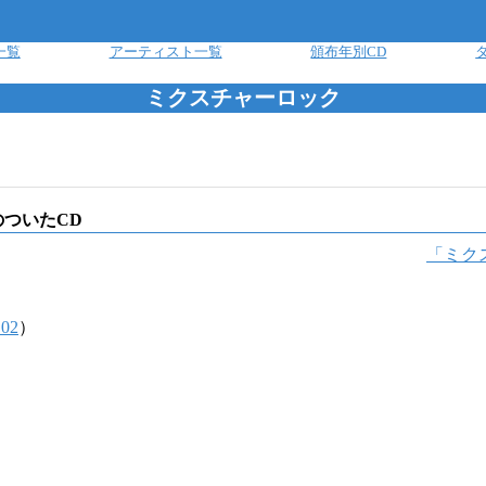
一覧
アーティスト一覧
頒布年別CD
ミクスチャーロック
ついたCD
「
ミク
02
）