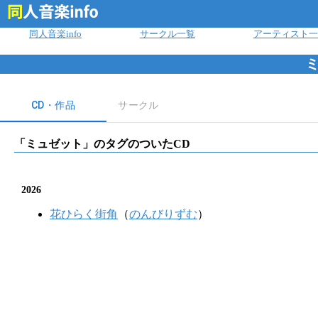
ログイン
同人音楽info
サークル一覧
アーティスト一
CD・作品
サークル
「
ミュゼット
」のタグのついたCD
2026
花ひらく街角
（
のんびりずむ
）