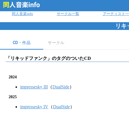
ログイン
同人音楽info
サークル一覧
アーティスト一
リキ
CD・作品
サークル
「
リキッドファンク
」のタグのついたCD
2024
impressesky III
（
DualSide
）
2025
impressesky IV
（
DualSide
）