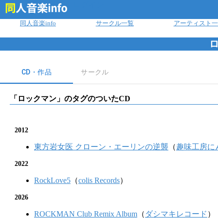
ログイン
同人音楽info
サークル一覧
アーティスト一
CD・作品
サークル
「
ロックマン
」のタグのついたCD
2012
東方岩女医 クローン・エーリンの逆襲
（
趣味工房に
2022
RockLove5
（
colis Records
）
2026
ROCKMAN Club Remix Album
（
ダシマキレコード
）