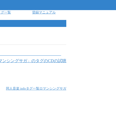
タグ一覧
登録マニュアル
マンシングサガ
」のタグのCDの試聴
同人音楽 info
タグ一覧
ロマンシングサガ