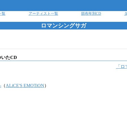
一覧
アーティスト一覧
頒布年別CD
ロマンシングサガ
いたCD
「
ロ
-
（
ALiCE'S EMOTiON
）