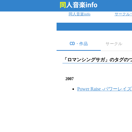
ログイン
同人音楽info
サークル
CD・作品
サークル
「
ロマンシングサガ
」のタグのつ
2007
Power Raise -パワーレイズ