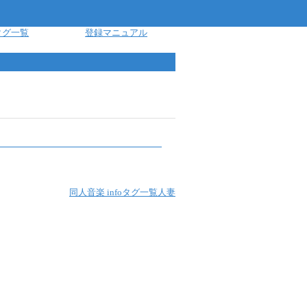
タグ一覧
登録マニュアル
同人音楽 info
タグ一覧
人妻