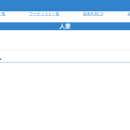
一覧
アーティスト一覧
頒布年別CD
人妻
ル