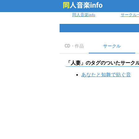
ログイン
同人音楽info
サークル
CD・作品
サークル
「
人妻
」のタグのついたサーク
あなたと知舞で紡ぐ音