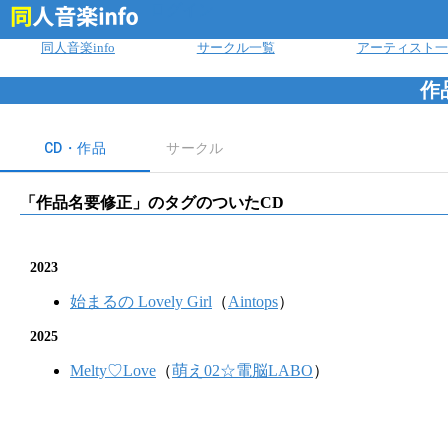
ログイン
同人音楽info
サークル一覧
アーティスト一
作
CD・作品
サークル
「
作品名要修正
」のタグのついたCD
2023
始まるの Lovely Girl
（
Aintops
）
2025
Melty♡Love
（
萌え02☆電脳LABO
）