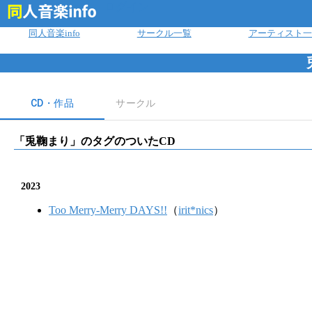
ログイン
同人音楽info
サークル一覧
アーティスト一
CD・作品
サークル
「
兎鞠まり
」のタグのついたCD
2023
Too Merry-Merry DAYS!!
（
irit*nics
）