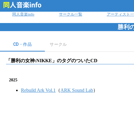
ログイン
同人音楽info
サークル一覧
アーティスト一
勝利の
CD・作品
サークル
「
勝利の女神:NIKKE
」のタグのついたCD
2025
Rebuild Ark Vol.1
（
ARK Sound Lab
）