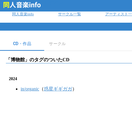
ログイン
同人音楽info
サークル一覧
アーティスト一
CD・作品
サークル
「
博物館
」のタグのついたCD
2024
in/organic
（
惑星ギギガガ
）