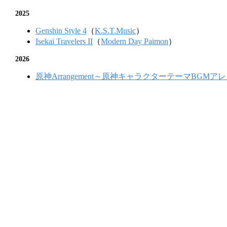
2025
Genshin Style 4
（
K.S.T.Music
）
Isekai Travelers II
（
Modern Day Paimon
）
2026
原神Arrangement～原神キャラクターテーマBGMア