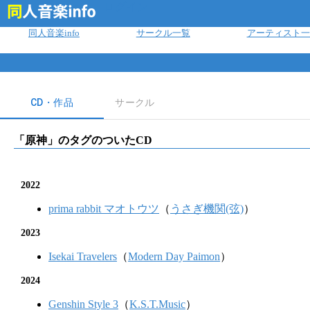
ログイン
同人音楽info
サークル一覧
アーティスト一
CD・作品
サークル
「
原神
」のタグのついたCD
2022
prima rabbit マオトウツ
（
うさぎ機関(弦)
）
2023
Isekai Travelers
（
Modern Day Paimon
）
2024
Genshin Style 3
（
K.S.T.Music
）