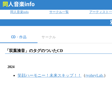
ログイン
同人音楽info
サークル一覧
アーティスト一
CD・作品
サークル
「
双葉湊音
」のタグのついたCD
2024
笑顔ハーモニー！未来スキップ！！
（
ryoheyLab.
）