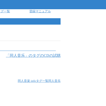
タグ一覧
登録マニュアル
「
同人音乐
」のタグのCDの試聴
同人音楽 info
タグ一覧
同人音乐