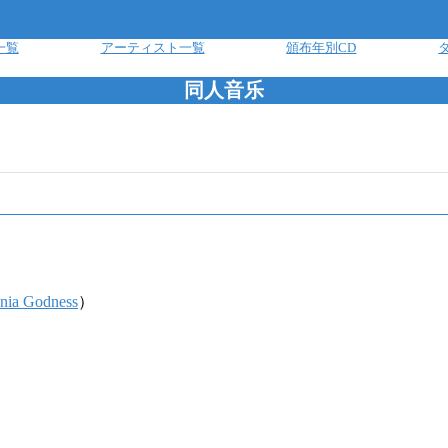
一覧
アーティスト一覧
頒布年別CD
同人音乐
nia Godness
）