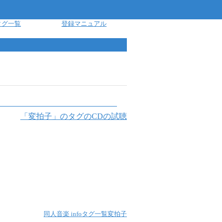
タグ一覧
登録マニュアル
「
変拍子
」のタグのCDの試聴
同人音楽 info
タグ一覧
変拍子