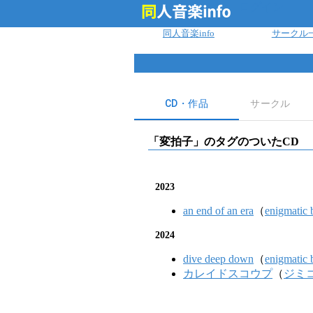
ログイン
同人音楽info
サークル
CD・作品
サークル
「
変拍子
」のタグのついたCD
2023
an end of an era
（
enigmatic 
2024
dive deep down
（
enigmatic 
カレイドスコウプ
（
ジミ