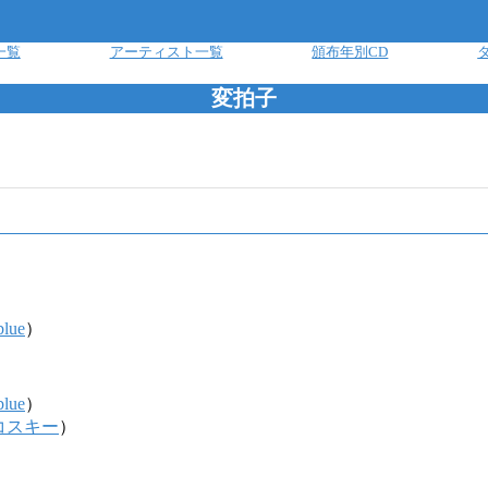
一覧
アーティスト一覧
頒布年別CD
変拍子
blue
）
blue
）
コスキー
）