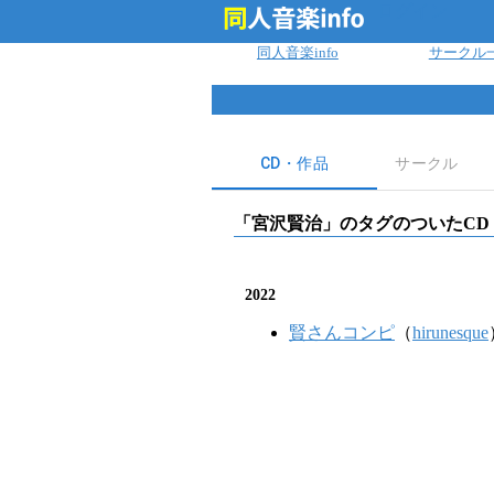
ログイン
同人音楽info
サークル
CD・作品
サークル
「
宮沢賢治
」のタグのついたCD
2022
賢さんコンピ
（
hirunesque