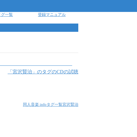
タグ一覧
登録マニュアル
「
宮沢賢治
」のタグのCDの試聴
同人音楽 info
タグ一覧
宮沢賢治