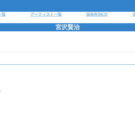
一覧
アーティスト一覧
頒布年別CD
宮沢賢治
）