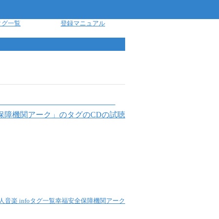
タグ一覧
登録マニュアル
保障機関アーク
」のタグのCDの試聴
人音楽 info
タグ一覧
幸福安全保障機関アーク