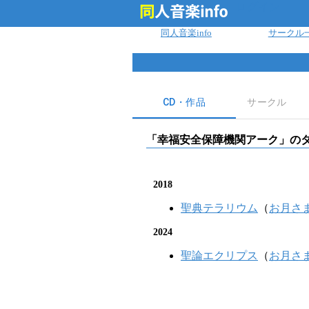
ログイン
同人音楽info
サークル
CD・作品
サークル
「
幸福安全保障機関アーク
」の
2018
聖典テラリウム
（
お月さ
2024
聖論エクリプス
（
お月さ