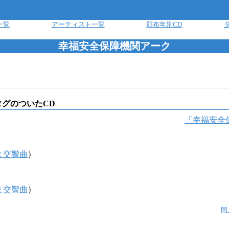
一覧
アーティスト一覧
頒布年別CD
幸福安全保障機関アーク
タグのついたCD
「
幸福安全
ま交響曲
）
ま交響曲
）
同